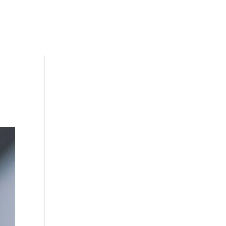
in·f·k·a
mindmedi
über mich
Kontakt