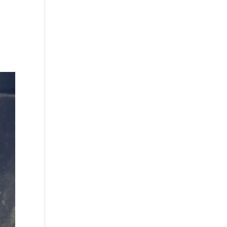
in·f·k·a
mindmedi
über mich
Kontakt