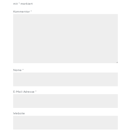
mit
*
markiert
Kommentar
*
Name
*
E-Mail-Adresse
*
Website