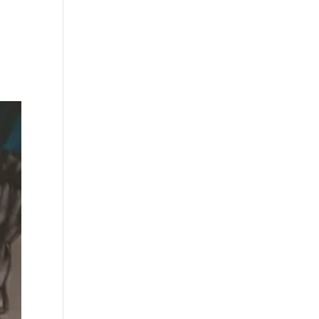
in·f·k·a
mindmedi
über mich
Kontakt