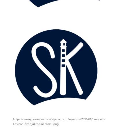
https://svenjakraemer.com/wp-content/uploads/2018/04/cropped-
Favicon-svenjakraemer.com-.png