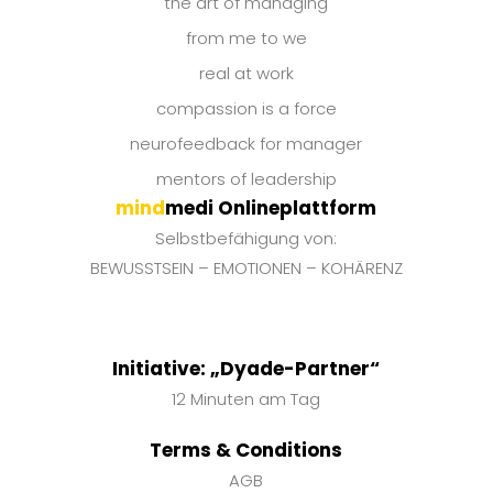
the art of managing
from me to we
real at work
compassion is a force
neurofeedback for manager
mentors of leadership
mind
medi Onlineplattform
Selbstbefähigung von:
BEWUSSTSEIN – EMOTIONEN – KOHÄRENZ
Initiative: „Dyade-Partner“
12 Minuten am Tag
Terms & Conditions
AGB